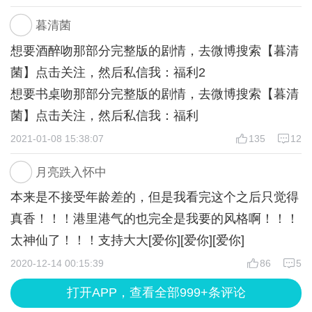
何的盈利模式，不做任何的商业用途，就是单纯的为
他和“我”说话时永远用“四叔”称呼自己，因为用“我”这
暮清菌
爱发电，写着玩的。没有拿着尊龙先生的素材去盈利
种第一人称，多了份冷清，没有了亲切，他希望自己
想要酒醉吻那部分完整版的剧情，去微博搜索【暮清
意思，没有！没有！没有！（重要的事说三遍）
的小姑娘永远对他是信任的。他明明喜欢风情万种，
菌】点击关注，然后私信我：福利2
明艳动人的女人。可当江妮给“我”上好妆时，他却轻
想要书桌吻那部分完整版的剧情，去微博搜索【暮清
Q2：把尊龙先生写成这样一个言情男主是不是太不
皱眉头，因为她不想她像那些女人一样。
菌】点击关注，然后私信我：福利
尊重他本人了？
因为她对他来说，是特别的，是唯一的。这可能是作
2021-01-08 15:38:07
135
12
菌：我从来没有不尊重尊龙先生，我非常欣赏他！所
为玩家的我爱四叔的原因吧。
以从来就没有不尊重这回事。至于故事男主，我初衷
比较令我惊讶的是，无论四叔做生意时的阴狠毒辣还
月亮跌入怀中
的想法只是希望大家阅读的时候能够代入尊龙先生的
是对“我”的温柔细心 两种截然不同的态度竟然能被兼
本来是不接受年龄差的，但是我看完这个之后只觉得
脸，因为他真的很好看，也真的值！当然我也是带有
容的很好，这要归功于作者大大啦。
真香！！！港里港气的也完全是我要的风格啊！！！
一些私心的，那就是希望能有更多的人发现这个宝藏
另外，可以看出作者在选择人物立绘时是费了心思
太神仙了！！！支持大大[爱你][爱你][爱你]
演员尊龙。
哒。每一位的外形都很符合角色本身的性格。像关之
2020-12-14 00:15:39
86
5
琳女士的外形，给人的第一感觉就像蛇一样，漂亮的
Q3：作品太烂了，能不能举报下架？
打开APP，查看全部999+条评论
外表下含着危险。蔡少芬女士的外形给人的感觉就是