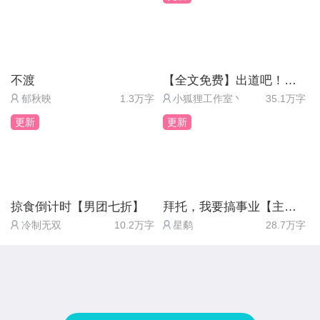
菌：尽量10w字左右吧。
您啦
最后我自己再说一下，国内文字游戏使用明星肖像同
不渡
【全文免费】出道吧！超级偶像2（送月卡）
人的作品太多了，我当然也是其中一个，只是我的作
郁秋映
1.3万字
小狐狸工作室丶
35.1万字
品不做任何商业用途，这点大家可以放心。
更新
更新
当然如果是因为使用尊龙先生素材这个点触及到了尊
龙先生的粉丝们我在此说声抱歉。
最后该解释的都解释了，喜欢此作品的宝宝们，真的
掠食倒计时【男团七折】
拜托，我要搞事业【主线免费】
感谢你们的支持，也非常感谢你们的收藏。
冷制无双
10.2万字
星鹬
28.7万字