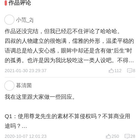
作品评论
你是野玫瑰，而他是一壶清水，
在所有事面前你可以坦坦荡荡，大大方方。唯独喜欢他
小范_2j
这件事你闭而不语，拼命隐藏。
作品还没完结，但我已经忍不住评论了哈哈哈。
直到那夜，酒醉情迷，一夜旖旎……
四叔的人物建立的很饱满，儒雅的外形，温柔平稳的
“四叔……都系成年人，嗰晚嘅事就咁过去吧。”
语调总是给人安心感，眼眸中却还是含有做“后生”时
的孤勇。也许是因为我比较吃这一类人设吧。不得不
【1v1大叔文，年龄差较大，介意勿入】
【里面粤语对话较多，介意也勿入】
说，您选择尊龙先生做立绘实在太明智了。
2021-01-30 23:29:37
112
8
四叔对“我”和他人的不同，通过对比已经表现的淋漓
暮清菌
尽致啦。如果是别的女人湿身，他会马上把她带下车
我在这里跟大家做一些回应。
做些成年人酒色场的事情。但如果是“我”，他会隐
忍，会克制。他永远不会强迫自己心爱的小姑娘。这
Q1：使用尊龙先生的素材不算侵权吗？不算商业用
也是我着迷他的原因，因为他不像传统意义上的黑帮
途吗？
大佬，对女主粗暴强制。在他身上，我反而看到了温
菌：作品是参加同人制作大赛的，所以作品内不做任
2020-10-07 12:01:23
250
28
柔，爱护，这才是对爱人的样子。