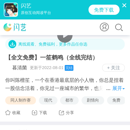
闪艺
免费下载
原创互动阅读平台
15.5万字 · 22.2万人气 · 160.1M · 15.7万贡献值
离线观看、免费福利，更多作品任你选
【全文免费】一笙鹤鸣（全线完结）
暮清菌
更新于2022-08-01
+ 关注
完结
你叫陈檀笙，一个在香港最底层的小人物，你总是捏着
一股信念活着，你见过一座城市的繁华，也见过某个角
展开
落的萧条。
同人制作赛
现代
都市
剧情向
免费
时隔多年的一次见面他便救你和你阿哥于水深火热之
中。
收藏
下载
分享
再次见面，你为了钱去窃取别人的钱包，殊不知坐在不
远处的他早已将你的所作所为尽收眼底。