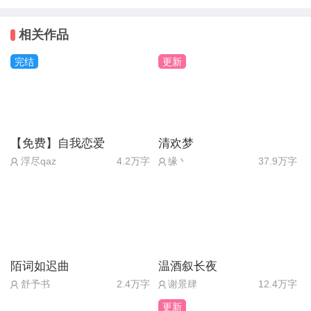
菌：作品烂我认，你要举报下架我也认，但是也希望
活泼灵动的富家小姐，古装扮相也是如此。所以看得
各位做什么事之前都要三思而后行。
出来真是作者的心血啊
相关作品
作品中的的“小人物”同样有可点之处，女主的朋友阿
完结
更新
Q4：里面的明星素材有一些角色你是不是在丑化他
月，为了多一份工薪，做富佬们的情妇，还让人家娶
们？
自己。比起她的同行们来说，她的内心可能多了一份
菌：这个问题我只想说理智阅读，切勿代入真人，因
对爱情的向往吧。但就是这么一个破坏别人家庭的小
为我从来没有想过要去丑化任何一个明星。所以我希
三，在女主最困难时还是选择拿出存了很久的钱，毫
【免费】自我恋爱
清欢梦
望大家理智阅读，故事是故事，现实是现实，各位不
不犹豫的递给她。
浮尽qaz
4.2万字
缘丶
37.9万字
要代入明星真人。
所以就算是小人物，也有两面性，在作者的作品中，
我看不到“绝对”，这也是为啥我这么喜欢这部作品的
Q5：作者更新时间是怎么安排的？
原因之一
菌：更新这事，我尽量保持稳定更新，当然我也希望
因为我能感受到的，是真实的“人性” —没有绝对的善
我能有个日更一万的脑子和日敲一万字的手。
恶。
陌词如迟曲
温酒叙长夜
舒予书
2.4万字
谢景肆
12.4万字
真心希望作者可以做出像【一笙鹤清】一样优秀的同
Q6：作品多少字完结？
人作品，不，要更优秀！！爱您！（第一次长评献给
更新