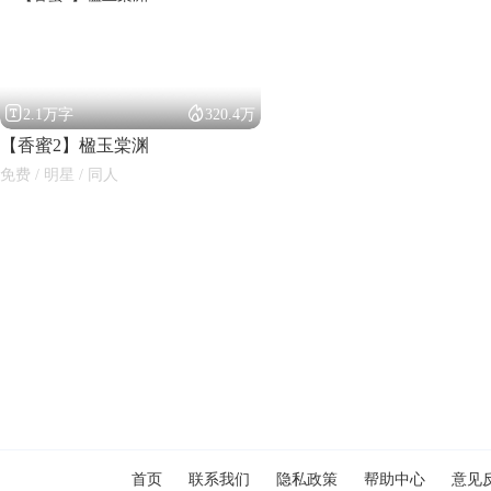


2.1万字
320.4万
【香蜜2】楹玉棠渊
免费 / 明星 / 同人
闪艺
首页
联系我们
隐私政策
帮助中心
意见