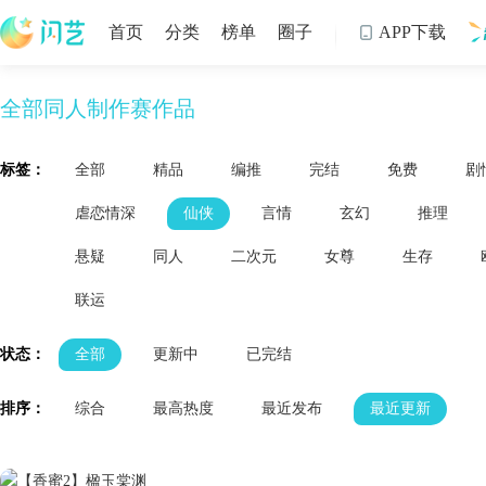
首页
分类
榜单
圈子
APP下载

全部同人制作赛作品
制
标签：
全部
精品
编推
完结
免费
剧
虐恋情深
仙侠
言情
玄幻
推理
悬疑
同人
二次元
女尊
生存
联运
状态：
全部
更新中
已完结
排序：
综合
最高热度
最近发布
最近更新