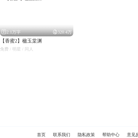


2.1万字
320.4万
【香蜜2】楹玉棠渊
免费 / 明星 / 同人
闪艺
首页
联系我们
隐私政策
帮助中心
意见