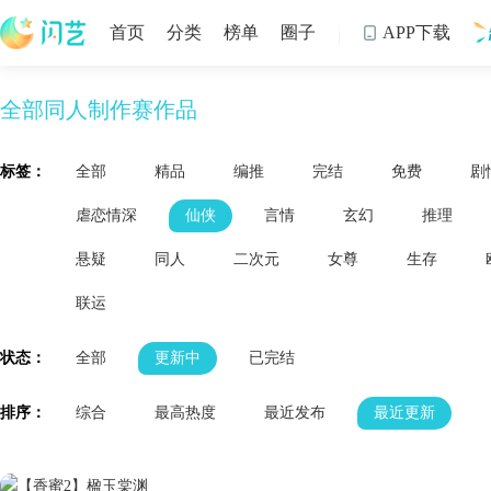
首页
分类
榜单
圈子
APP下载

全部同人制作赛作品
制
标签：
全部
精品
编推
完结
免费
剧
虐恋情深
仙侠
言情
玄幻
推理
悬疑
同人
二次元
女尊
生存
联运
状态：
全部
更新中
已完结
排序：
综合
最高热度
最近发布
最近更新