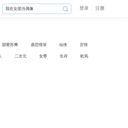
登录
注册

甜蜜苏爽
虐恋情深
仙侠
言情
人
二次元
女尊
生存
欧风