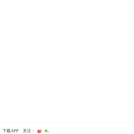
下载APP
关注：