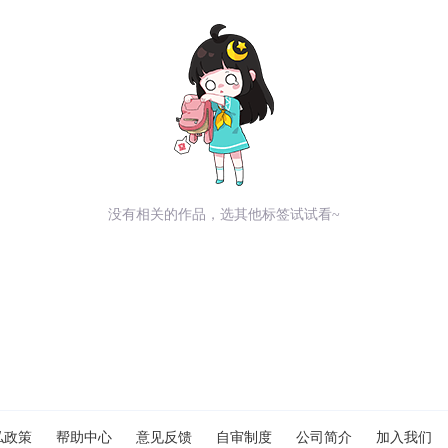
没有相关的作品，选其他标签试试看~
私政策
帮助中心
意见反馈
自审制度
公司简介
加入我们