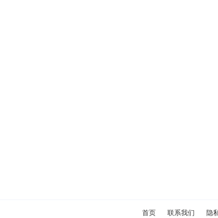
闪艺
首页
联系我们
隐