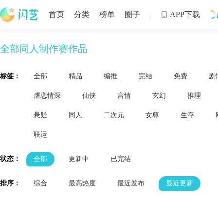
首页
分类
榜单
圈子
APP下载

全部同人制作赛作品
制
标签：
全部
精品
编推
完结
免费
剧
虐恋情深
仙侠
言情
玄幻
推理
悬疑
同人
二次元
女尊
生存
联运
状态：
全部
更新中
已完结
排序：
综合
最高热度
最近发布
最近更新