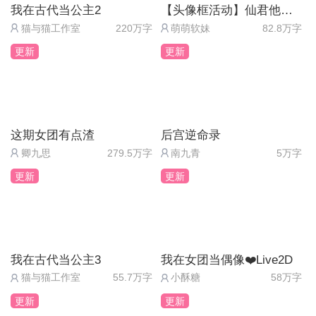
我在古代当公主2
【头像框活动】仙君他道心不稳
猫与猫工作室
220万字
萌萌软妹
82.8万字
更新
更新
这期女团有点渣
后宫逆命录
卿九思
279.5万字
南九青
5万字
更新
更新
我在古代当公主3
我在女团当偶像❤️Live2D
猫与猫工作室
55.7万字
小酥糖
58万字
更新
更新