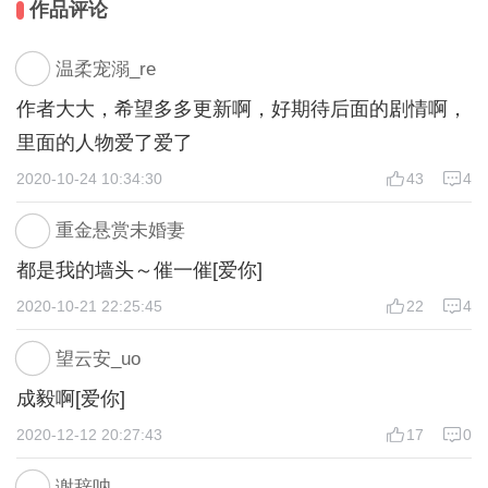
作品评论
花开翩翩，如云四散。
只因七百年前惊鸿一面，便再难忘却他容颜。
温柔宠溺_re
苦修成神，欲与成良缘，可奈何又有两段桃花缓缓绽
作者大大，希望多多更新啊，好期待后面的剧情啊，
放，横亘心前。
里面的人物爱了爱了
一心归谁，一念与谁，一世一生，一灭一空。
万般如何，皆在君心。
2020-10-24 10:34:30
43
4
重金悬赏未婚妻
都是我的墙头～催一催[爱你]
2020-10-21 22:25:45
22
4
望云安_uo
成毅啊[爱你]
2020-12-12 20:27:43
17
0
谢辞呐