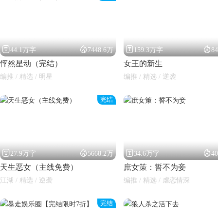




44.1万字
7448.6万
159.3万字
8
怦然星动（完结）
女王的新生
编推 / 精选 / 明星
编推 / 精选 / 逆袭
完结
闪艺




27.9万字
5668.2万
34.6万字
4
天生恶女（主线免费）
庶女策：誓不为妾
江湖 / 精选 / 逆袭
编推 / 精选 / 虐恋情深
完结