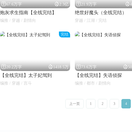




67.6万字
2.3亿
21.9万字
炮灰求生指南【全线完结】
绝世好魔头（全线完结）
编推 / 穿越 / 剧情向
穿越 / 江湖 / 完结
完结




20.2万字
1418.5万
73.6万字
5
【全线完结】太子妃驾到
【全线完结】失语侦探
编推 / 穿越 / 宫斗
编推 / 都市 / 剧情向
上一页
1
2
3
4