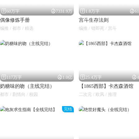




60万字
7331.9万
1.8万字
6
偶像修炼手册
宫斗生存法则
编推 / 都市 / 精选
编推 / 错即死 / 宫斗




117万字
1.0亿
25.4万字
奶糖味的吻（主线完结）
【1865西部】卡杰森酒馆
都市 / 剧情向 / 校园
二次元 / 欧风 / 推理
完结