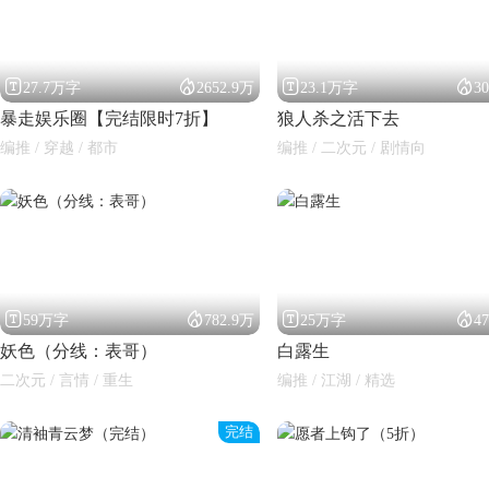




27.7万字
2652.9万
23.1万字
3
暴走娱乐圈【完结限时7折】
狼人杀之活下去
编推 / 穿越 / 都市
编推 / 二次元 / 剧情向




59万字
782.9万
25万字
4
妖色（分线：表哥）
白露生
二次元 / 言情 / 重生
编推 / 江湖 / 精选
完结