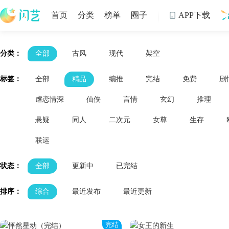
首页
分类
榜单
圈子
APP下载

制
分类：
全部
古风
现代
架空
标签：
全部
精品
编推
完结
免费
剧
虐恋情深
仙侠
言情
玄幻
推理
悬疑
同人
二次元
女尊
生存
联运
状态：
全部
更新中
已完结
排序：
综合
最近发布
最近更新
完结