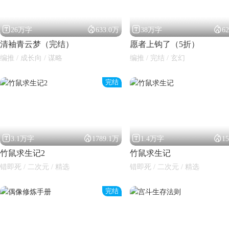




26万字
633.0万
38万字
6
清袖青云梦（完结）
愿者上钩了（5折）
编推 / 成长向 / 谋略
编推 / 完结 / 玄幻
完结




3.1万字
1789.1万
1.4万字
1
竹鼠求生记2
竹鼠求生记
错即死 / 二次元 / 精选
错即死 / 二次元 / 精选
完结