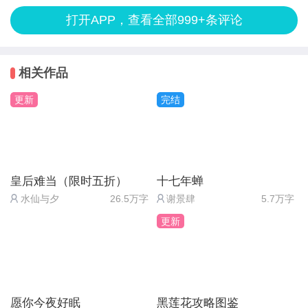
风雪人间若怨多，皆是魍魉灯下客…
生，让颜卿一日不见，如隔三秋。
我化作一缕孤魂去了，你也就随我来了；
打开APP，查看全部999+条评论
孽债易偿，情债却难还，陆判说了，在这里等她下一
幸,遇见你
月老孟婆其实都很貌美，只是心中的沧桑又有谁能体
嘴里喃喃着，她做梦了，梦到了前世今生，梦
次再轮回……
也许是苍天注定的吧，让年幼饥饿的何魅在街边遇见
会
到了她的父母和村民，梦到了那一场大火，还
人世间有百媚千红，唯独你是我情之所钟。
相关作品
了妖娆红艳的薜萝，大家都说她心狠手辣，可事实并
有那个人……
非如此。是众人负了她。如果她真的是那种无情无义
更新
完结
之人，就不会就救济何魅,其实她心中的孤独从未有
此消彼长的岁月在向她招手，沉痛惨重的经历
人理解。
在记忆深处轮回，顾影自怜的背影历久而弥新
我当你老婆，你不要再扣我钱。
皇后难当（限时五折）
十七年蝉
其实陆判的高冷,是因为他没有遇见一个值得他一生
突然间，她看到了一抹熟悉的影子朝自己走来，
水仙与夕
26.5万字
谢景肆
5.7万字
所托的女子。但是直到薜萝,这个看似桀骜不驯的女
耳畔又响起了那个声音，“你再敢醉酒偷懒，下
更新
子闯进了他的世界,又有可能是在阴曹地府呆久了,环
下个月的钱也别想要了，”她好整以暇地看着他，打
境是冷的,心也是冷的,但是薜萝的存在,你给他带来了
了个哈欠道“别呀，陆判大人，小女子一
乐趣,其实从很多小细节都可以看出来陆判也是真心
鬼孤苦伶仃，没了钱怎么混日子，要不，你养
关心薜萝的,只是他不善于言辞,总是用自己的方式在
我？”刚说完，树枝咔嚓一声断了，她猝不及防，
愿你今夜好眠
黑莲花攻略图鉴