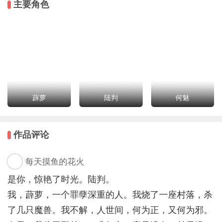
主要角色
接地气版本：
一个臭不要脸，还喜爱帅哥，平日手中一壶酒，腰间一
袋烟的不良女鬼，一边实现他人心愿，一边撩汉，最后
变成良民的故事。
❀又名《我的小狼狗又闹小脾气了》《我的老板又要扣
俸禄了》《我的夫君又想撩倒我了》
❀作品内全部素材均为正版授权定制，侵权必究，剧本
薜萝
陆判
何魅
原创
授权歌曲《花满楼》《忽闻故人入梦来》《无情君·
作品评论
序》《无名》《剑意江湖》《龙吟八方》《莫若不见》
《一劫一生》
每天摸鱼的花火
❀此为《山海烟云》系列，该系列一共四部，此为第三
部，第二部为《风起涟漪》剧情虽有部分传承，并不影
是你，惊艳了时光。陆判。
响各自的独立性，即只玩其中一部都是可以的。
我，薜萝，一个罪孽深重的人。我烧了一座村落，杀
❀剧情原创，拒绝抄袭，仅发布于闪艺平台，不接受任
了几只魔兽。我不解，人世间，何为正，又何为邪。
何形式的改编。