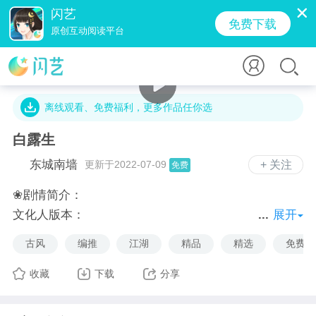
闪艺
免费下载
原创互动阅读平台
25万字 · 282.1万人气 · 195.2M · 58.5万贡献值
离线观看、免费福利，更多作品任你选
白露生
东城南墙
更新于2022-07-09
+ 关注
免费
❀剧情简介：
文化人版本：
展开
丹砂绛朱点红妆，袅袅云烟染吾乡。
古风
编推
江湖
精品
精选
免费
风雪人间苦怨多，皆是魍魉灯下客。
“三更天，旧街尾，白露生，魍魉现。”传言魍魉有求必
收藏
下载
分享
应，却需一碗人血为请愿的代价……只是魍魉心中的
愿，却从未有人知晓。