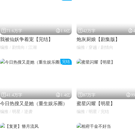




71.6万字
1.6亿
42万字
我被仙妖争着宠【完结】
炮灰厨娘【剧集版】
编推 / 剧情向 / 江湖
编推 / 穿越 / 剧情向
完结
闪艺




41.4万字
1.4亿
87万字
9
今日热搜又是她（重生娱乐圈）
蜜星闪耀【明星】
编推 / 明星 / 逆袭
编推 / 明星 / 完结