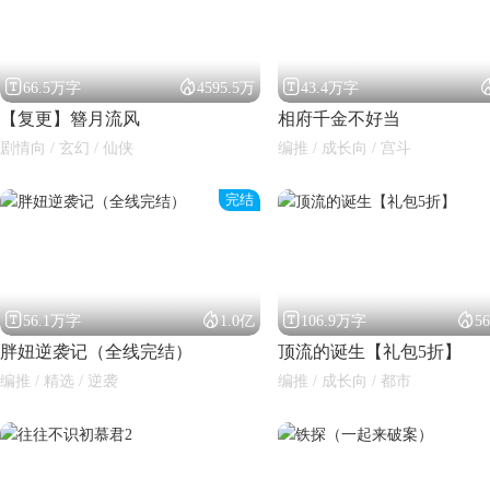



66.5万字
4595.5万
43.4万字
【复更】簪月流风
相府千金不好当
剧情向 / 玄幻 / 仙侠
编推 / 成长向 / 宫斗
完结




56.1万字
1.0亿
106.9万字
5
胖妞逆袭记（全线完结）
顶流的诞生【礼包5折】
编推 / 精选 / 逆袭
编推 / 成长向 / 都市