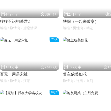




44.9万字
8864.4万
23.1万字
往往不识初慕君2
铁探（一起来破案）
编推 / 剧情向 / 虐恋情深
编推 / 男性向 / 精选
完结




34.1万字
2248.2万
18.2万字
1
百无一用是宋祉
督主貌美如花
编推 / 剧情向 / 江湖
剧情向 / 逆袭 / 玄幻
完结