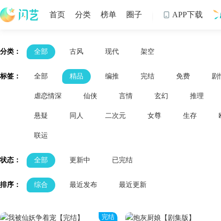
首页
分类
榜单
圈子
APP下载

制
分类：
全部
古风
现代
架空
标签：
全部
精品
编推
完结
免费
剧
虐恋情深
仙侠
言情
玄幻
推理
悬疑
同人
二次元
女尊
生存
联运
状态：
全部
更新中
已完结
排序：
综合
最近发布
最近更新
完结