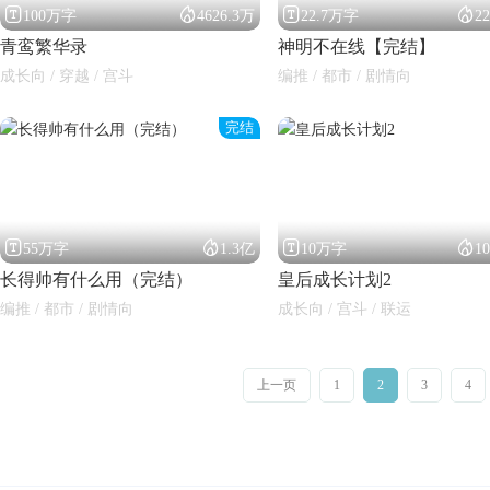




100万字
4626.3万
22.7万字
2
青鸾繁华录
神明不在线【完结】
成长向 / 穿越 / 宫斗
编推 / 都市 / 剧情向
完结




55万字
1.3亿
10万字
1
长得帅有什么用（完结）
皇后成长计划2
编推 / 都市 / 剧情向
成长向 / 宫斗 / 联运
上一页
1
2
3
4