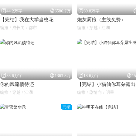



44.2万字
6586.2万
60.8万字
【完结】我在大学当校花
炮灰厨娘（主线免费）
编推 / 成长向 / 都市
编推 / 穿越 / 江湖




35.6万字
1363.8万
18.6万字
1
你的风流债待还
【完结】小猫仙你耳朵露出
编推 / 穿越 / 江湖
编推 / 剧情向 / 明星
完结