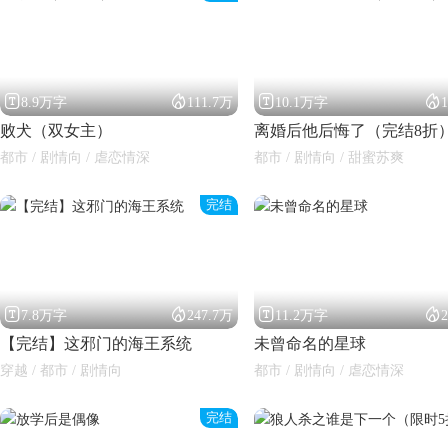




8.9万字
111.7万
10.1万字
败犬（双女主）
离婚后他后悔了（完结8折
都市 / 剧情向 / 虐恋情深
都市 / 剧情向 / 甜蜜苏爽
完结
闪艺




7.8万字
247.7万
11.2万字
【完结】这邪门的海王系统
未曾命名的星球
穿越 / 都市 / 剧情向
都市 / 剧情向 / 虐恋情深
完结