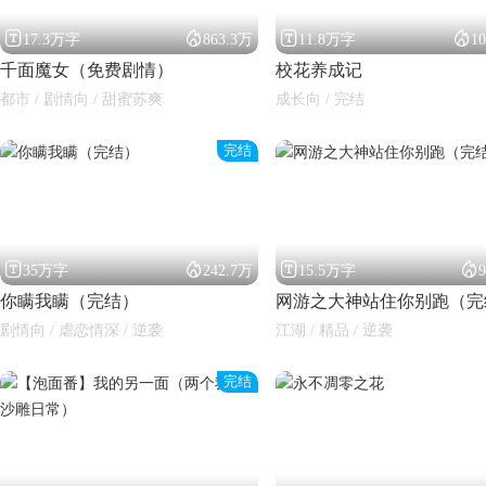




17.3万字
863.3万
11.8万字
1
千面魔女（免费剧情）
校花养成记
都市 / 剧情向 / 甜蜜苏爽
成长向 / 完结
完结




35万字
242.7万
15.5万字
你瞒我瞒（完结）
网游之大神站住你别跑（完
剧情向 / 虐恋情深 / 逆袭
江湖 / 精品 / 逆袭
完结