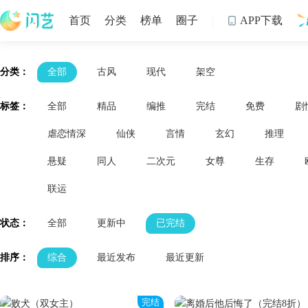
首页
分类
榜单
圈子
APP下载

制
分类：
全部
古风
现代
架空
标签：
全部
精品
编推
完结
免费
剧
虐恋情深
仙侠
言情
玄幻
推理
悬疑
同人
二次元
女尊
生存
联运
状态：
全部
更新中
已完结
排序：
综合
最近发布
最近更新
完结