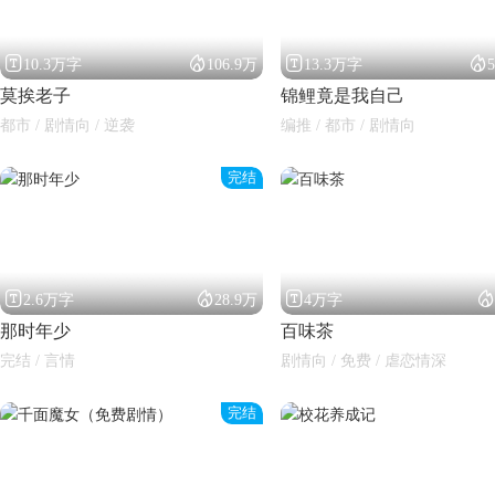




10.3万字
106.9万
13.3万字
莫挨老子
锦鲤竟是我自己
都市 / 剧情向 / 逆袭
编推 / 都市 / 剧情向
完结




2.6万字
28.9万
4万字
那时年少
百味茶
完结 / 言情
剧情向 / 免费 / 虐恋情深
完结