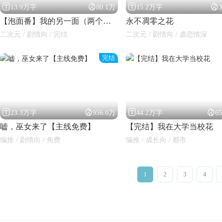




13.9万字
80.1万
15.2万字
【泡面番】我的另一面（两个我的沙雕日常）
永不凋零之花
二次元 / 剧情向 / 完结
二次元 / 剧情向 / 虐恋情深
完结




23.3万字
956.0万
44.2万字
6
嘘，巫女来了【主线免费】
【完结】我在大学当校花
编推 / 剧情向 / 免费
编推 / 成长向 / 都市
1
2
3
4