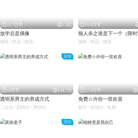



31.7万字
1.3亿
19.4万字
放学后是偶像
狼人杀之谁是下一个（限时
编推 / 精品 / 精选
编推 / 精品 / 精选
完结




10万字
134.7万
17.4万字
透明系男主的养成方式
免费☆许你一世欢喜
二次元 / 剧情向 / 男性向
都市 / 剧情向 / 免费
完结