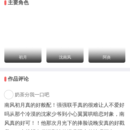
主要角色
初月
沈南风
阿炎
作品评论
奶茶分我一口吧
南风初月真的好般配！强强联手真的很难让人不爱好
吗从那个冷漠的沈家少爷到小心翼翼哄暗恋对象，南
风真的好可！！他那次月光下的捧脸说晚安真的好戳