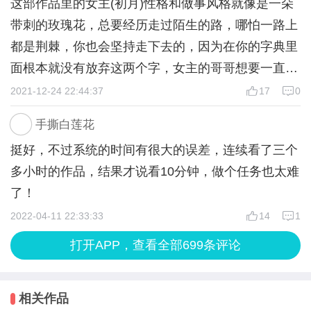
这部作品里的女主(初月)性格和做事风格就像是一朵
一开始他背着女主说的话我就知道他不是什么好人，
就越黑暗，但是黑暗中也有我们和你身边的他们陪着
带刺的玫瑰花，总要经历走过陌生的路，哪怕一路上
况且大大下面的话题里的照片也是说明林擎只是想拉
你呀~~
都是荆棘，你也会坚持走下去的，因为在你的字典里
女主陪葬，让女主殉情，这让我感到很不爽，即便他
面根本就没有放弃这两个字，女主的哥哥想要一直一
真的爱女主，但是我总感觉他只是在利用女主。所以
直陪着你保护你爱你，在他眼里你也是最好的，就算
2021-12-24 22:44:37
17
0
我并没有去提林擎的好感，我就是努力在弄南风的好
你再不堪也有人会把你视若生命，在第一章(少女与
感，嗑南风初月的回复“+1”。女主老爹也是心中有愧
手撕白莲花
犬妖)中，那女孩和犬妖如果没有相识，相知，那结
疚，但是他真的喜欢女主，可是他做错事了，女主不
挺好，不过系统的时间有很大的误差，连续看了三个
局会是怎样，同样在第三章(树妖)中同样的两人没有
喜欢和他在一起也很正常，但是他是真的帅，如果女
多小时的作品，结果才说看10分钟，做个任务也太难
相识，相知，那结果又会怎么样，(很喜欢这部作品
主将来可以原谅他，那父女也是好嗑的嘿嘿。
了！
的主题风格)。
2022-04-11 22:33:33
14
1
打开APP，查看全部699条评论
相关作品