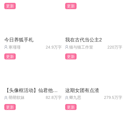
更新
更新
今日养狐手札
我在古代当公主2
寒瑾瑾
24.9万字
猫与猫工作室
220万字
更新
更新
【头像框活动】仙君他道心不稳
这期女团有点渣
萌萌软妹
82.8万字
卿九思
279.5万字
更新
更新