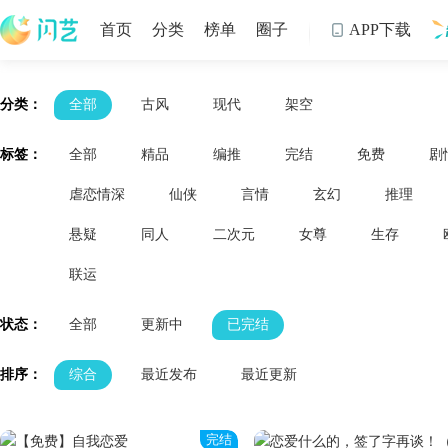
首页
分类
榜单
圈子
APP下载

制
分类：
全部
古风
现代
架空
标签：
全部
精品
编推
完结
免费
剧
虐恋情深
仙侠
言情
玄幻
推理
悬疑
同人
二次元
女尊
生存
联运
状态：
全部
更新中
已完结
排序：
综合
最近发布
最近更新
完结