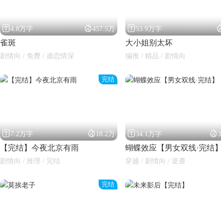



4.8万字
457.5万
53.9万字
雀斑
大小姐别太坏
剧情向 / 免费 / 虐恋情深
编推 / 精品 / 剧情向
完结




7.2万字
18.2万
34.1万字
【完结】今夜北京有雨
蝴蝶效应【男女双线·完结
剧情向 / 推理 / 完结
穿越 / 剧情向 / 逆袭
完结