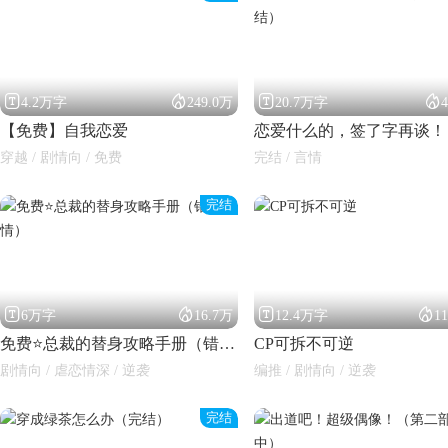




4.2万字
249.0万
20.7万字
【免费】自我恋爱
穿越 / 剧情向 / 免费
完结 / 言情
完结
闪艺




6万字
16.7万
12.4万字
1
免费⭐总裁的替身攻略手册（错位深情）
CP可拆不可逆
剧情向 / 虐恋情深 / 逆袭
编推 / 剧情向 / 逆袭
完结