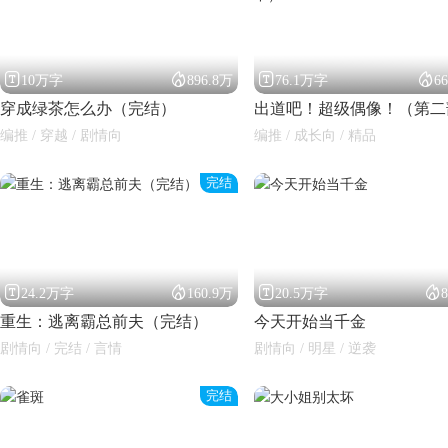




10万字
896.8万
76.1万字
6
穿成绿茶怎么办（完结）
编推 / 穿越 / 剧情向
编推 / 成长向 / 精品
完结




24.2万字
160.9万
20.5万字
重生：逃离霸总前夫（完结）
今天开始当千金
剧情向 / 完结 / 言情
剧情向 / 明星 / 逆袭
完结