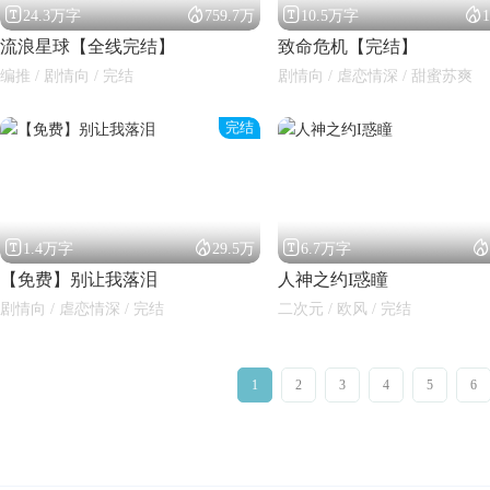




24.3万字
759.7万
10.5万字
流浪星球【全线完结】
致命危机【完结】
编推 / 剧情向 / 完结
剧情向 / 虐恋情深 / 甜蜜苏爽
完结




1.4万字
29.5万
6.7万字
【免费】别让我落泪
人神之约I惑瞳
剧情向 / 虐恋情深 / 完结
二次元 / 欧风 / 完结
1
2
3
4
5
6