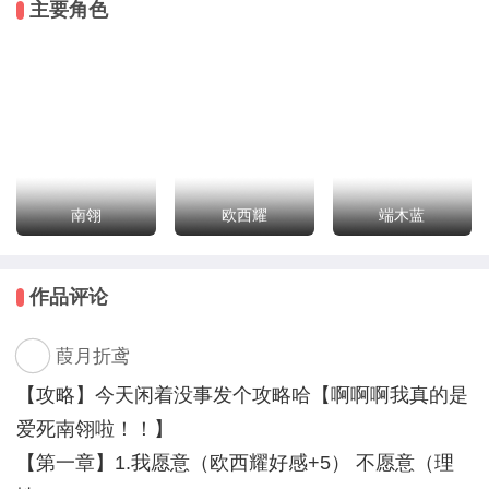
主要角色
种东西！我明明只想当一个安安静静的美少女啊！”
于是在男主们的帮助下，你学琴学舞学知识，一步一个
脚印，不断培养自己的属性，并且在养成的过程中遇到
了各种或甜蜜或心酸的事件……
三位可攻略男主任君挑选——
面瘫小管家南翎：“大小姐，我来接您回家了。”
南翎
欧西耀
端木蓝
男神未婚夫欧西耀：“我就知道你一定会选择我，就像
我选择了你一样。”
作品评论
调皮小奶狗端木蓝：“有你在我身边，空气都会变得很
甜。”
葭月折鸢
美工：二唯唯唯、亲爱的甲鱼鱼、妖山、水中月、久歌
【攻略】今天闲着没事发个攻略哈【啊啊啊我真的是
爱画画、旧时明月、火精灵、瑶瑶瑶瑶曦w、北堂子
爱死南翎啦！！】
非、好美味、小斌子、姝洛蝶依_mv、瑷嘉413、、娜
【第一章】1.我愿意（欧西耀好感+5） 不愿意（理
娜紫、字母诶君、柔树、直觉、江楼月、柠檬杀手、水