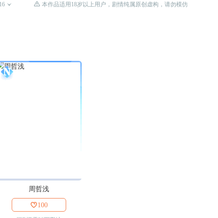

16

本作品适用18岁以上用户，剧情纯属原创虚构，请勿模仿
周哲浅

100