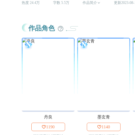
热度 24.4万
字数 5.5万
作品简介

更新2023-08-
作品角色
丹良
墨玄青

1190

1140