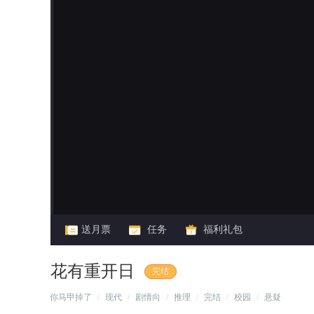
闪艺
送月票
任务
福利礼包
花有重开日
完结
/
你马甲掉了
/
现代
/
剧情向
/
推理
/
完结
/
校园
/
悬疑