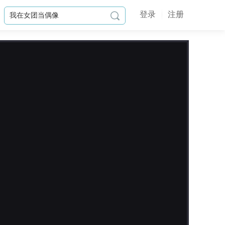
登录
注册

作品简介
无养成，剧情向/////
我叫丹良，丹良的丹，丹良的良。
一个刚满17的高二理科女。
不过，我不仅仅要应对艰难生涩让人
头发光光的数理化、古板严厉的小老
头教导主任、难看得可以当拖把的校
服，还得完成我的秘密任务。而这个
秘密任务才是我的主业。（学习什么
的都是副业啦！）

这个秘密任务便是——在每一个荒芜
更新日志
贫瘠的心上，种上美丽的花。（本人
可是货真价实的魔法少女！）
2023-08-16
高二理科女的身份，只是一个马甲
更新两则番外，大家可以从封