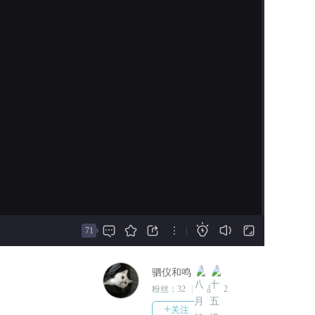
啦！
面进入后选择“是”进入章节通
道观看
《花有重开日》正式完结，谢
谢大家的一路陪伴。
2023-07-28
修改了部分bug并设置了成就数
值~~~
2023-07-25
更新17000＋，这部作品的正文
已经完结啦~
不过后面应该有番外
2023-07-22
更新9000+，欢迎大家帮我捉捉







|
71
虫
2023-07-18
驷仪和鸣
更新第二章末尾和第三章10000
粉丝：
32
|
作品：
2
字左右
+
关注