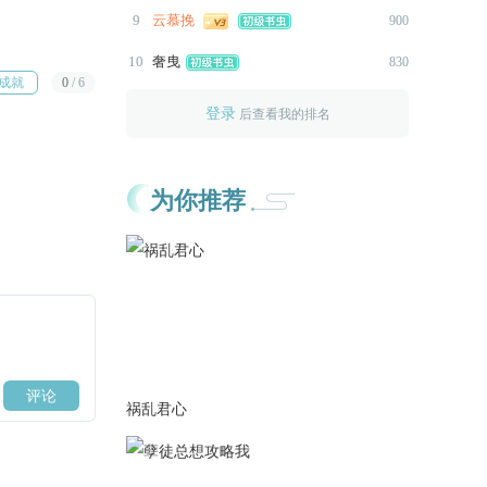
9
云慕挽
900
10
奢曳
830
成就
0
/
6
登录
后查看我的排名
为你推荐
祸乱君心