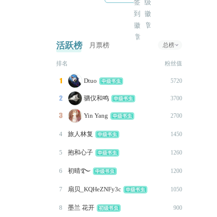
2023-07-17
作品首次发布13000+
2023-07-17
活跃榜
月票榜
总榜
作品发布上架
排名
粉丝值
Dtuo

5720
驷仪和鸣

3700
Yin Yang

2700
4
旅人林复
1450
5
抱和心子
1260
6
初晴࿐
1200
7
扇贝_KQHeZNFy3c
1050
8
墨兰 花开
900