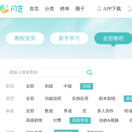
首页
分类
榜单
圈子
APP下载

制
教程首页
新手学习
全部教程
阶段
全部
初级
中级
高级
类型
全部
功能说明
实例应用
剧本剧情
素
标签
全部
数值
养成
宏
多人协作
轻
高级剧情
付费
高级界面
动效&视频