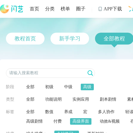
首页
分类
榜单
圈子
APP下载

制
教程首页
新手学习
全部教程
阶段
全部
初级
中级
高级
类型
全部
功能说明
实例应用
剧本剧情
素
标签
全部
数值
养成
宏
多人协作
轻
高级剧情
付费
高级界面
动效&视频