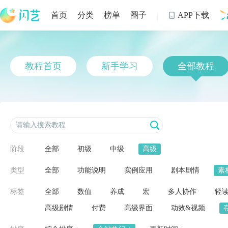
首页
分类
榜单
圈子
APP下载

制
教程首页
新手学习
全部教程
阶段
全部
初级
中级
高级
类型
全部
功能说明
实例应用
剧本剧情
素
标签
全部
数值
养成
宏
多人协作
轻
高级剧情
付费
高级界面
动效&视频