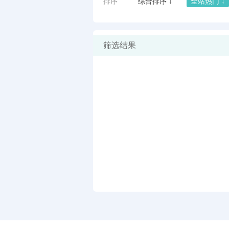
排序
综合排序 ↓
全站热门 ↓
筛选结果
闪艺