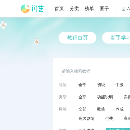
首页
分类
榜单
圈子

教程首页
新手学
阶段
全部
初级
中级
类型
全部
功能说明
实
标签
全部
数值
养成
高级剧情
付费
高