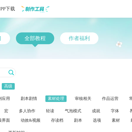
APP下载
制作工具
习
全部教程
作者福利
高级
例应用
剧本剧情
素材处理
审核相关
作品运营
宏
多人协作
轻读
气泡模式
成就
字体
级界面
动效&视频
存读档
剧本
选项
素材