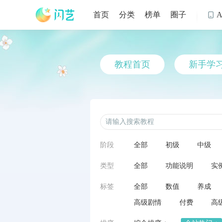
首页
分类
榜单
圈子

教程首页
新手学
阶段
全部
初级
中级
类型
全部
功能说明
实
标签
全部
数值
养成
高级剧情
付费
高