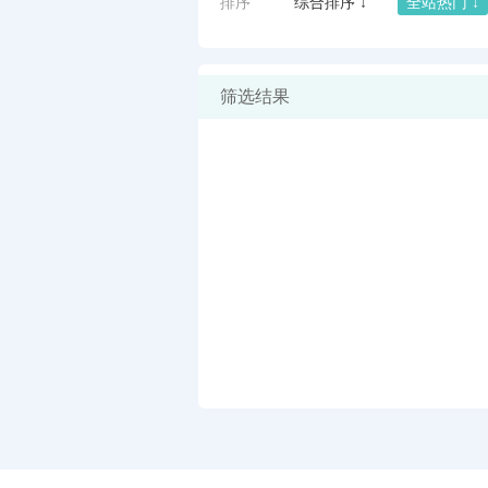
排序
综合排序 ↓
全站热门 ↓
筛选结果
闪艺