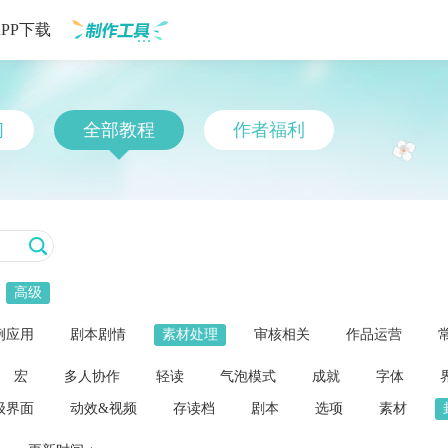
APP下载
制作工具
习
全部教程
作者福利
高级
例应用
剧本剧情
素材处理
审核相关
作品运营
宏
多人协作
轻读
气泡模式
成就
字体
级界面
动效&视频
存读档
剧本
选项
素材