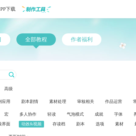
APP下载
制作工具
习
全部教程
作者福利
高级
例应用
剧本剧情
素材处理
审核相关
作品运营
宏
多人协作
轻读
气泡模式
成就
字体
级界面
动效&视频
存读档
剧本
选项
素材