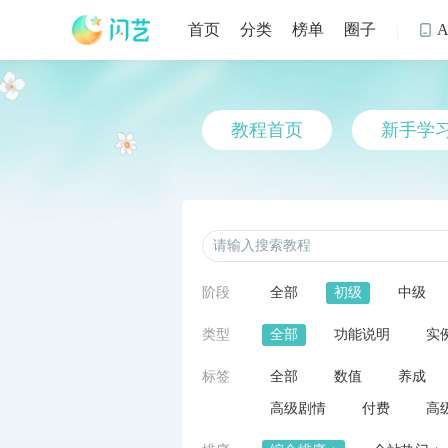
首页
分类
榜单
圈子

教程首页
新手学
阶段
全部
初级
中级
类型
全部
功能说明
实
标签
全部
数值
养成
高级剧情
付费
高