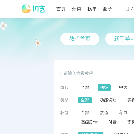
首页
分类
榜单
圈子

教程首页
新手学
阶段
全部
初级
中级
类型
全部
功能说明
实
标签
全部
数值
养成
高级剧情
付费
高