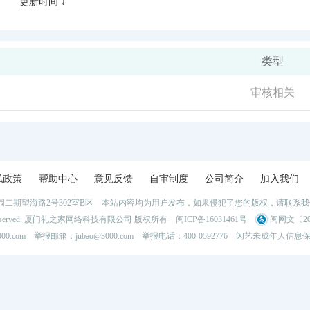
更新时间 ↓
类型
审核相关
私政策
帮助中心
意见反馈
自审制度
公司简介
加入我们
二期望海路2号302室B区 本站内容均为用户发布，如果侵犯了您的版权，请联系
l Rights Reserved. 厦门礼之家网络科技有限公司 版权所有
闽ICP备16031461号
闽网文〔202
0.com 举报邮箱：jubao@3000.com 举报电话：400-0592776
闪艺未成年人信息