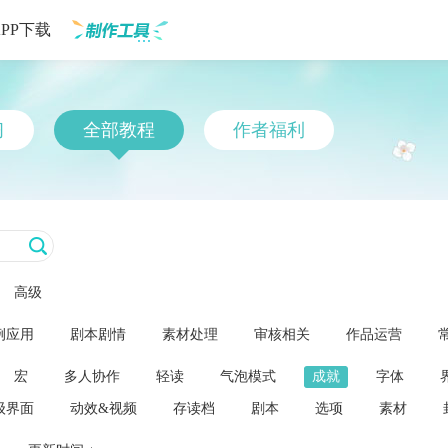
APP下载
制作工具
习
全部教程
作者福利
高级
例应用
剧本剧情
素材处理
审核相关
作品运营
宏
多人协作
轻读
气泡模式
成就
字体
级界面
动效&视频
存读档
剧本
选项
素材