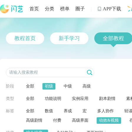
首页
分类
榜单
圈子
APP下载

制
教程首页
新手学习
全部教程
阶段
全部
初级
中级
高级
类型
全部
功能说明
实例应用
剧本剧情
素
标签
全部
数值
养成
宏
多人协作
轻
高级剧情
付费
高级界面
动效&视频