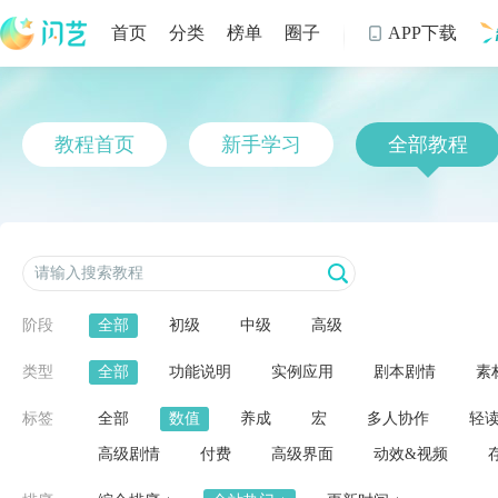
首页
分类
榜单
圈子
APP下载

制
教程首页
新手学习
全部教程
阶段
全部
初级
中级
高级
类型
全部
功能说明
实例应用
剧本剧情
素
标签
全部
数值
养成
宏
多人协作
轻
高级剧情
付费
高级界面
动效&视频