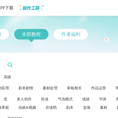
APP下载
制作工具
习
全部教程
作者福利
高级
例应用
剧本剧情
素材处理
审核相关
作品运营
宏
多人协作
轻读
气泡模式
成就
字体
级界面
动效&视频
存读档
剧本
选项
素材