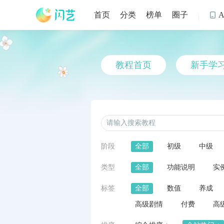
首页
分类
榜单
圈子

教程首页
新手学
阶段
全部
初级
中级
类型
全部
功能说明
实
标签
全部
数值
养成
高级剧情
付费
高