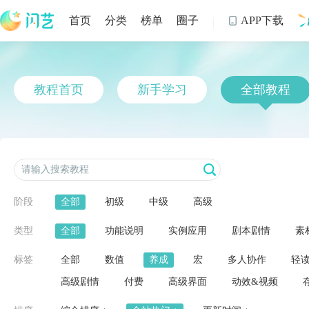
首页
分类
榜单
圈子
APP下载

制
教程首页
新手学习
全部教程
阶段
全部
初级
中级
高级
类型
全部
功能说明
实例应用
剧本剧情
素
标签
全部
数值
养成
宏
多人协作
轻
高级剧情
付费
高级界面
动效&视频