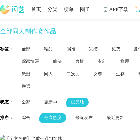
首页
分类
榜单
圈子
APP下载

全部同人制作赛作品
制
标签：
全部
精品
编推
完结
免费
剧
虐恋情深
仙侠
言情
玄幻
推理
悬疑
同人
二次元
女尊
生存
联运
状态：
全部
更新中
已完结
排序：
综合
最高热度
最近发布
最近更新