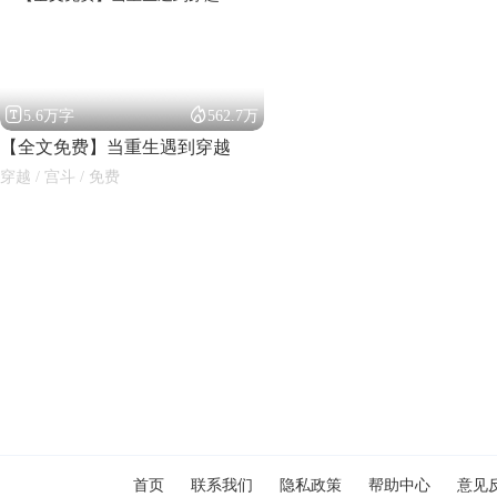


5.6万字
562.7万
【全文免费】当重生遇到穿越
穿越 / 宫斗 / 免费
闪艺
首页
联系我们
隐私政策
帮助中心
意见