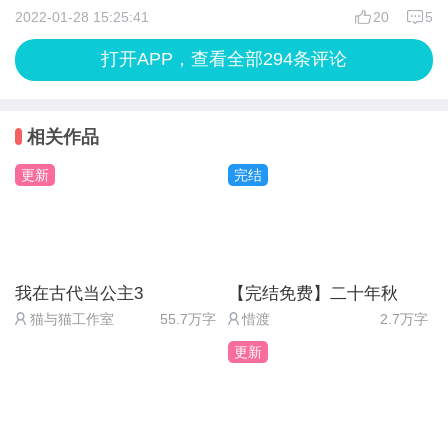
好感值和城府的满分各35，最后各结局的要求：
那男子明教韩烁 生的真是俊俏 正合本公主的意
2022-01-28 15:25:41
20
5
【同心】，最后选救韩烁，韩烁好感值≥30，就是
于是 本公主抢了亲
打开APP，查看全部294条评论
说，韩烁第一次向你要龙骨的时候，必须选对他释放
但是没想到 这韩烁如此心狠手辣
善意，不然后面就过不了。其他你可以选一个加城
他竟在我们成亲之日 往本公主的交杯酒里下了毒
府，而不是加他好感度的选项。
相关作品
还使我们花恒城民不聊生
【锦瑟】选救韩烁，但是韩烁好感值＜30。
因为他是玄虎城之人
更新
完结
【帝心】，不救韩烁，城府≥20。
于是 此次重生 本公主定要先下手为强
【失鹿】，不救韩烁，城府＜20。
在交杯之际戳穿了他 并强行给他灌下这杯酒
（1）并允诺他 若是没有下毒 则我们夫妻白头
我在古代当公主3
【完结免费】二十年秋
（2）他说他没下毒 呵 本公主亲眼所见能有假？
猫与猫工作室
55.7万字
惜渡
2.7万字
况且本公主在熏香里下了药
更新
一会 便能使他 香 消 玉 损
只是可惜了这么好的相貌
————————————————————