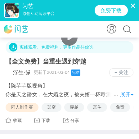
闪艺
免费下载
原创互动阅读平台
5.6万字 · 17.5万人气 · 78.1M · 8690贡献值
离线观看、免费福利，更多作品任你选
【全文免费】当重生遇到穿越
浮生·缘
更新于2021-03-04
+ 关注
完结
【陈芊芊版视角】
你是天之骄女，在大婚之夜，被夫婿一杯毒酒送上西
展开
天。
同人制作赛
架空
穿越
宫斗
免费
你的灵魂四处游曳，看着你的夫婿勾引你的二姐、炸伤
你的母亲、攻陷你们的花垣城，害你国破家亡。
收藏
下载
分享
一朝重生到大婚前夕，你发誓你一定要让那个人血债血
偿！