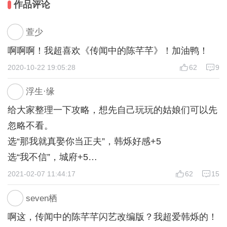
作品评论
然而……这一世的他，似乎有点不一样？
花垣城以女子为尊，玄虎城以男子为尊，他说他来自男
萱少
女平等、一夫一妻新社会？
啊啊啊！我超喜欢《传闻中的陈芊芊》！加油鸭！
你驴我呢你！？
2020-10-22 19:05:28
62
9
【“韩烁”版视角】
浮生·缘
人刚穿越，已被抢亲。以为她是贪图我的美色，没想到
给大家整理一下攻略，想先自己玩玩的姑娘们可以先
她竟是重生的，前世还是被我这具身体的原主人杀死
忽略不看。
的。求问如何化敌为友保住小命？在线等，急！
选“那我就真娶你当正夫”，韩烁好感+5
浮生主剧本，阿缘主制作。
选“我不信”，城府+5
————————————
2021-02-07 11:44:17
62
15
选“毒药”，城府+5
seven栖
选“糖豆”，韩烁好感+5
啊这，传闻中的陈芊芊闪艺改编版？我超爱韩烁的！
————————————