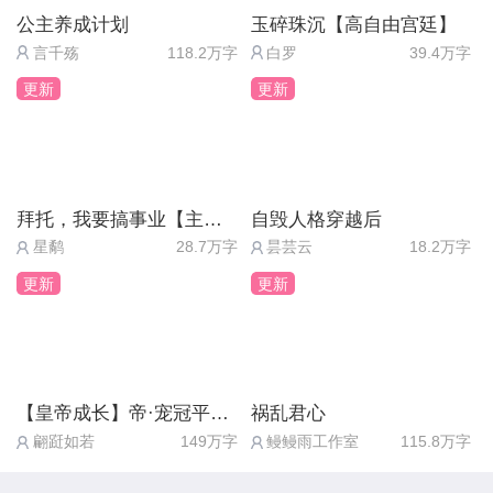
本公主把他和他那侍卫关入了地牢
公主养成计划
玉碎珠沉【高自由宫廷】
令本公主没想到的是
言千殇
118.2万字
白罗
39.4万字
他寄了一封信给本公主
更新
更新
上面写着“我知道你已经不是原来那个陈芊芊了”
本公主愣住了
本公主不解 为何本公主的计划天衣无缝 怎么会被他
看出来
拜托，我要搞事业【主线免费】
自毁人格穿越后
本公主便立即前去地牢
星鹬
28.7万字
昙芸云
18.2万字
在于他交谈的过程中
更新
更新
他说他知道本公主是重生
他却说 他则是穿越而来
本公主放了他
（1）并且给了他一颗糖豆
【皇帝成长】帝·宠冠平京（五线完结）
祸乱君心
翩跹如若
149万字
鳗鳗雨工作室
115.8万字
（2）并且给了他一粒药丸
————————————————————