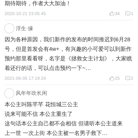
期待期待，作者大大加油！
选“韩烁”，韩烁好感+5
2020-10-21 23:05:45
34
1
选“苏沐”，城府+5
————————————
浮生·缘
选“对他恩威并施”，城府+10
因为各种原因，我们新作的发布的时间推迟到6月28
选“对他释放善意”，韩烁好感+10
号，但是首发会有4w+，有兴趣的小可爱可以到新作
【想进“同心”，这里必须选“对他释放善意”，因为这
预约那里看看呀，名字是《拯救女主计划》，大家瞧
里分值高】
着还行的话，可以点击预约一下~
————————————
这两天我比较忙，等我忙完了，我会在这个游戏结局
2021-06-05 17:19:24
25
2
选“同意”，韩烁好感度+5
分支那里，添加可以查看好感属性的按钮吧【之前没
选“谈条件”，城府+5
风年年吹长闲
有搞好感属性，是因为我们这个游戏其实相当简单，
————————————
本公主叫陈芊芊 花恒城三公主
再搞好感属性基本就毫无难度了orz……】。但是一
选“顺水推舟，不救”，城府+5
说来可能不信 本公主重生了
直有些小伙伴说通不过，让我懵逼好久，我决定还是
选“救，一定要救”，韩烁好感+5
这句话本公主自己都不会相信 但请听本公主道来
搞一个，再自己测一测。
————————————
上一世 一次上街 本公主被一名男子救下