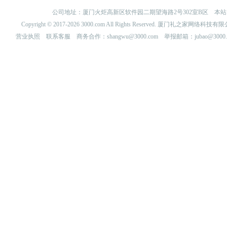
公司地址：厦门火炬高新区软件园二期望海路2号302室B区 
Copyright © 2017-2026 3000.com All Rights Reserved. 厦门礼之家网
营业执照
联系客服
商务合作：shangwu@3000.com 举报邮箱：jubao@3000