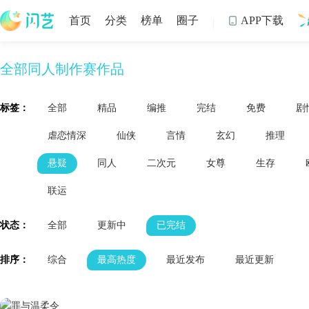
首页
分类
榜单
圈子
APP下载

全部同人制作赛作品
制
标签：
全部
精品
编推
完结
免费
剧
虐恋情深
仙侠
言情
玄幻
推理
悬疑
同人
二次元
女尊
生存
联运
状态：
全部
更新中
已完结
排序：
综合
最高热度
最近发布
最近更新