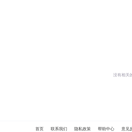
没有相关
闪艺
首页
联系我们
隐私政策
帮助中心
意见