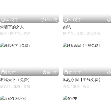




54.7万字
1726.7万
22.1万字
朱墙下的女人
如轼
编推 / 剧情向 / 逆袭
剧情向 / 谋略 / 虐恋情深




5.5万字
464.2万
47.9万字
君临天下（免费）
凤起永固【主线免费】
成长向 / 免费 / 言情
悬疑 / 生存 / 历史