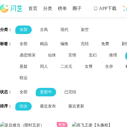
首页
分类
榜单
圈子
APP下载

制
分类：
全部
古风
现代
架空
标签：
全部
精品
编推
完结
免费
剧
虐恋情深
仙侠
言情
玄幻
推理
悬疑
同人
二次元
女尊
生存
联运
状态：
全部
更新中
已完结
排序：
综合
最近发布
最近更新
更新