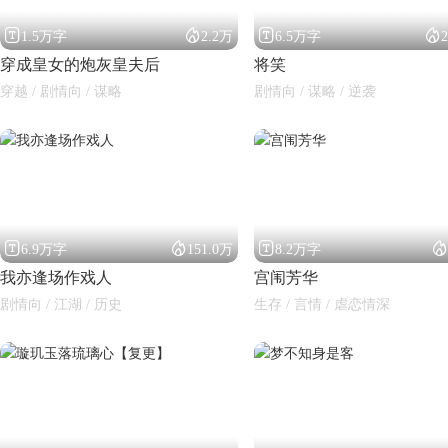




1.5万字
2.2万
6.5万字
穿成皇女的炮灰皇夫后
将笑
穿越 / 剧情向 / 谋略
剧情向 / 谋略 / 逆袭




6.9万字
151.0万
8.2万字
我亦逢场作戏人
宫闱芳华
剧情向 / 江湖 / 历史
生存 / 言情 / 虐恋情深