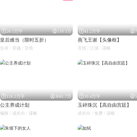




26.5万字
518.5万
41.2万字
皇后难当（限时五折）
燕飞王谢【头像框】
生存 / 穿越 / 言情
言情 / 江湖 / 谋略
闪艺




118.2万字
3041.7万
39.4万字
公主养成计划
玉碎珠沉【高自由宫廷】
编推 / 成长向 / 谋略
成长向 / 免费 / 谋略