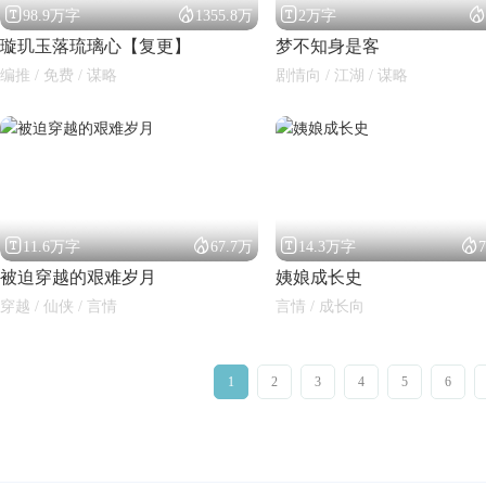




98.9万字
1355.8万
2万字
璇玑玉落琉璃心【复更】
梦不知身是客
编推 / 免费 / 谋略
剧情向 / 江湖 / 谋略




11.6万字
67.7万
14.3万字
被迫穿越的艰难岁月
姨娘成长史
穿越 / 仙侠 / 言情
言情 / 成长向
1
2
3
4
5
6