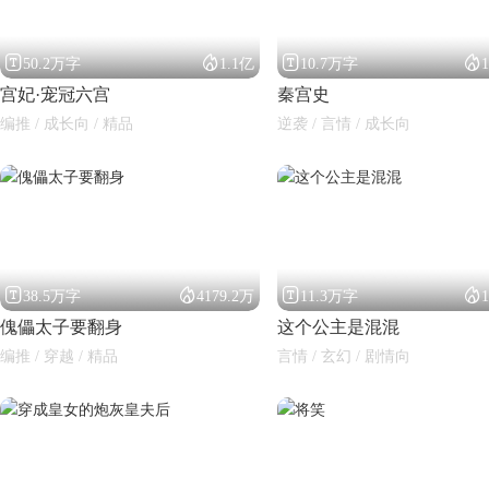




50.2万字
1.1亿
10.7万字
宫妃·宠冠六宫
秦宫史
编推 / 成长向 / 精品
逆袭 / 言情 / 成长向




38.5万字
4179.2万
11.3万字
傀儡太子要翻身
这个公主是混混
编推 / 穿越 / 精品
言情 / 玄幻 / 剧情向