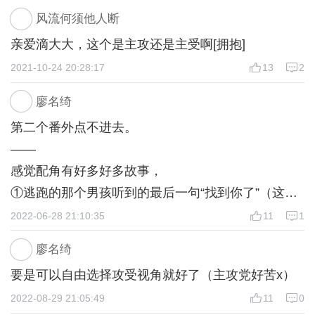
风流何须他人断
亲爱滴大大，这个是主攻还是主受啊[拥抱]
2021-10-24 20:28:17
13
2
廖名绮
第二个番外点不进去。
——
感觉配角有好多好多故事，
①逃跑的那个男孩听到的最后一句“找到你了”（这句
话有那种悚然的鸡皮疙瘩感觉了好棒），
2022-06-28 21:10:35
11
1
②像岚姑娘的试探和伪装，
廖名绮
③阿茵的一直“陪伴”“最是了解”，并且喂药也由她负
要是可以自由选择攻受视角就好了（主攻党好苦x）
责，她的立场和性格也很有意思啊，
2022-08-29 21:05:49
11
0
④小四的对于赏赐的执着，背后应该也有自己的理由