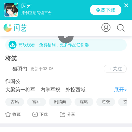
闪艺
免费下载
原创互动阅读平台
6.5万字 · 2.7万人气 · 251.7M · 4万贡献值
离线观看、免费福利，更多作品任你选
将笑
猫羽勺
更新于03-06
+ 关注
御国公
大梁第一将军，内掌军权，外控西域。
展开
无人不对你心生畏惧。
古风
宫斗
剧情向
谋略
逆袭
玄幻
传闻御国公，清冷孤傲，心性狠辣，是个喜静不喜闹的
冰山？美人？
收藏
下载
分享
奉旨回京后，圣上疑心，友人利用，大臣陷害。