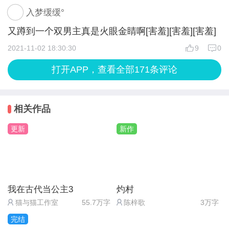
吧。
入梦缓缓°
——
又蹲到一个双男主真是火眼金睛啊[害羞][害羞][害羞]
期待作者填坑ㄟ(≧◇≦)ㄏ
2021-11-02 18:30:30
9
0
打开APP，查看全部171条评论
相关作品
更新
新作
我在古代当公主3
灼村
猫与猫工作室
55.7万字
陈梓歌
3万字
完结