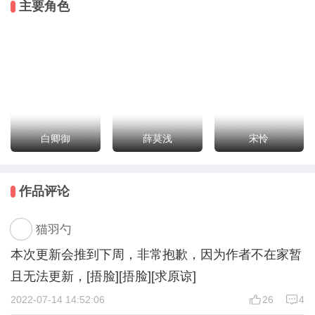
主要角色
内心os早知道这么多事，还不如继续在边疆吃沙子，当
一条咸鱼怎么这么难！
薛莫浅猛的抓住你的手【微怒道】：“白御卿，你到底
在想什么，我看不透你？”
你：“？？？”
你有些发懵，一路上牵线搭桥，怎么吃瓜吃到自己身
白卿御
薛莫浅
宋怜
上。
难道是，小情侣吵架了？找你撒气？
作品评论
猫羽勺
本次更新会推到下周，非常抱歉，因为作者不在家暂
且无法更新，[捂脸][捂脸][求原谅]
2022-07-14 14:52:06
26
4