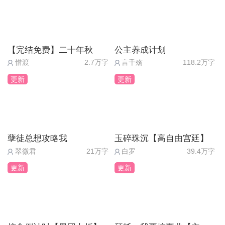
【完结免费】二十年秋
公主养成计划
惜渡
2.7万字
言千殇
118.2万字
更新
更新
孽徒总想攻略我
玉碎珠沉【高自由宫廷】
翠微君
21万字
白罗
39.4万字
更新
更新