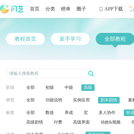
首页
分类
榜单
圈子
APP下载

制
教程首页
新手学习
全部教程
阶段
全部
初级
中级
高级
类型
全部
功能说明
实例应用
剧本剧情
素
标签
全部
数值
养成
宏
多人协作
轻
高级剧情
付费
高级界面
动效&视频