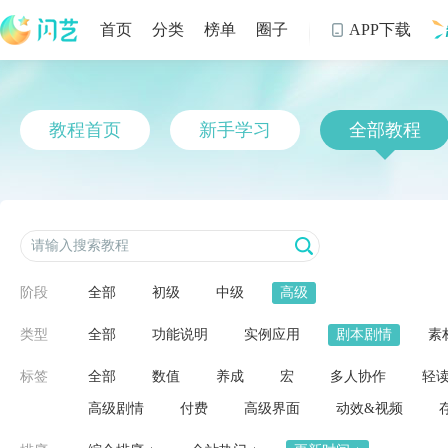
首页
分类
榜单
圈子
APP下载

制
教程首页
新手学习
全部教程
阶段
全部
初级
中级
高级
类型
全部
功能说明
实例应用
剧本剧情
素
标签
全部
数值
养成
宏
多人协作
轻
高级剧情
付费
高级界面
动效&视频