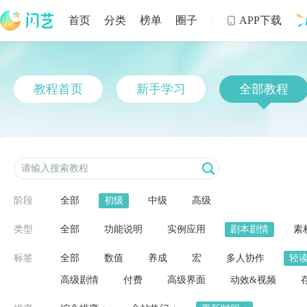
首页
分类
榜单
圈子
APP下载

制
教程首页
新手学习
全部教程
阶段
全部
初级
中级
高级
类型
全部
功能说明
实例应用
剧本剧情
素
标签
全部
数值
养成
宏
多人协作
轻
高级剧情
付费
高级界面
动效&视频