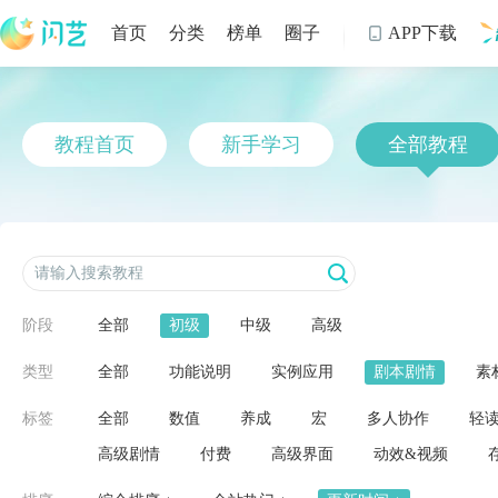
首页
分类
榜单
圈子
APP下载

制
教程首页
新手学习
全部教程
阶段
全部
初级
中级
高级
类型
全部
功能说明
实例应用
剧本剧情
素
标签
全部
数值
养成
宏
多人协作
轻
高级剧情
付费
高级界面
动效&视频