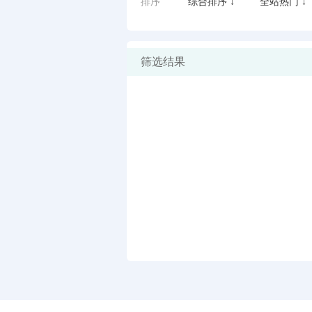
排序
综合排序 ↓
全站热门 ↓
筛选结果
闪艺