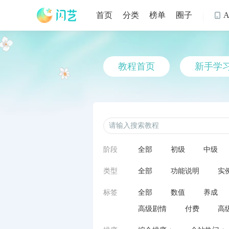
首页
分类
榜单
圈子

教程首页
新手学
阶段
全部
初级
中级
类型
全部
功能说明
实
标签
全部
数值
养成
高级剧情
付费
高