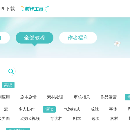
APP下载
制作工具
习
全部教程
作者福利
高级
例应用
剧本剧情
素材处理
审核相关
作品运营
宏
多人协作
轻读
气泡模式
成就
字体
级界面
动效&视频
存读档
剧本
选项
素材