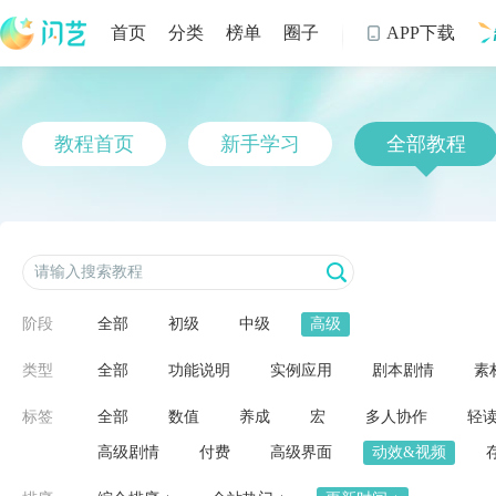
首页
分类
榜单
圈子
APP下载

制
教程首页
新手学习
全部教程
阶段
全部
初级
中级
高级
类型
全部
功能说明
实例应用
剧本剧情
素
标签
全部
数值
养成
宏
多人协作
轻
高级剧情
付费
高级界面
动效&视频