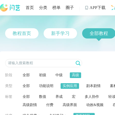
首页
分类
榜单
圈子
APP下载

制
教程首页
新手学习
全部教程
阶段
全部
初级
中级
高级
类型
全部
功能说明
实例应用
剧本剧情
素
标签
全部
数值
养成
宏
多人协作
轻
高级剧情
付费
高级界面
动效&视频