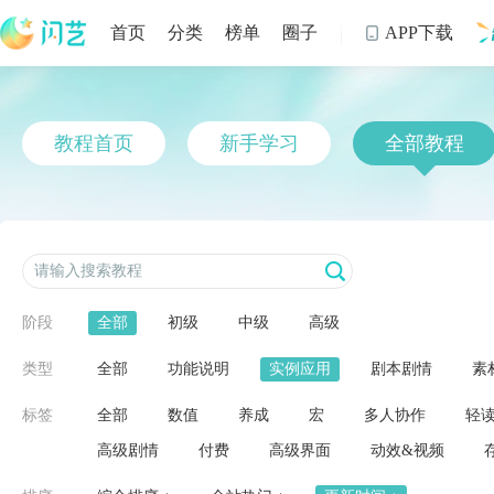
首页
分类
榜单
圈子
APP下载

制
教程首页
新手学习
全部教程
阶段
全部
初级
中级
高级
类型
全部
功能说明
实例应用
剧本剧情
素
标签
全部
数值
养成
宏
多人协作
轻
高级剧情
付费
高级界面
动效&视频