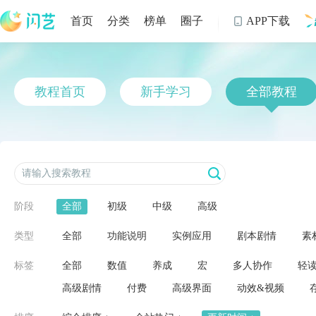
首页
分类
榜单
圈子
APP下载

制
教程首页
新手学习
全部教程
阶段
全部
初级
中级
高级
类型
全部
功能说明
实例应用
剧本剧情
素
标签
全部
数值
养成
宏
多人协作
轻
高级剧情
付费
高级界面
动效&视频