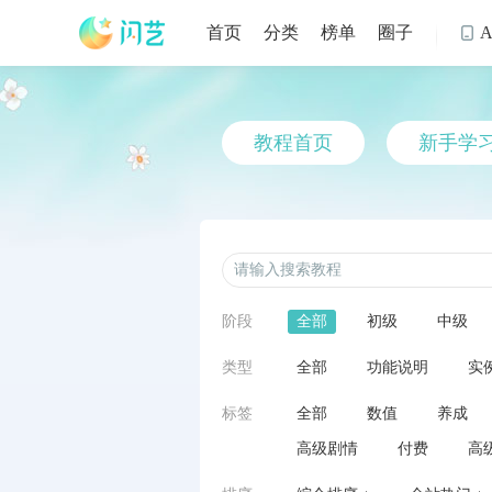
首页
分类
榜单
圈子

教程首页
新手学
阶段
全部
初级
中级
类型
全部
功能说明
实
标签
全部
数值
养成
高级剧情
付费
高