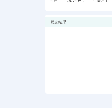
排序
综合排序 ↓
全站热门 ↓
筛选结果
闪艺