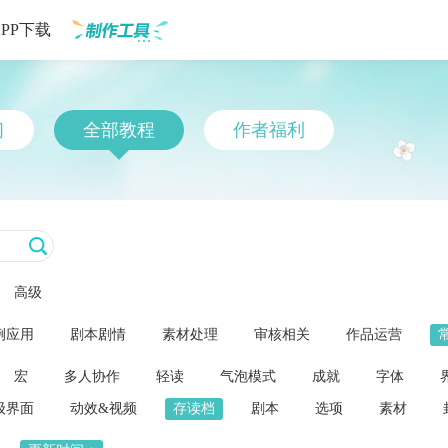
APP下载
制作工具
习
全部教程
作者福利
高级
例应用
剧本剧情
素材处理
审核相关
作品运营
宏
多人协作
轻读
气泡模式
成就
字体
级界面
动效&视频
存读档
剧本
选项
素材