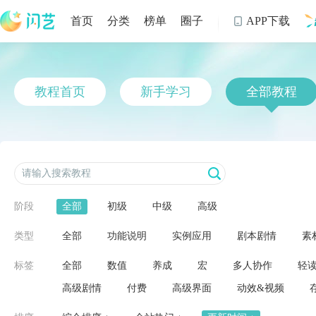
首页
分类
榜单
圈子
APP下载

制
教程首页
新手学习
全部教程
阶段
全部
初级
中级
高级
类型
全部
功能说明
实例应用
剧本剧情
素
标签
全部
数值
养成
宏
多人协作
轻
高级剧情
付费
高级界面
动效&视频