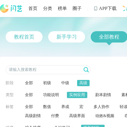
首页
分类
榜单
圈子
APP下载

制
教程首页
新手学习
全部教程
阶段
全部
初级
中级
高级
类型
全部
功能说明
实例应用
剧本剧情
素
标签
全部
数值
养成
宏
多人协作
轻
高级剧情
付费
高级界面
动效&视频