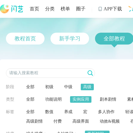
首页
分类
榜单
圈子
APP下载

制
教程首页
新手学习
全部教程
阶段
全部
初级
中级
高级
类型
全部
功能说明
实例应用
剧本剧情
素
标签
全部
数值
养成
宏
多人协作
轻
高级剧情
付费
高级界面
动效&视频