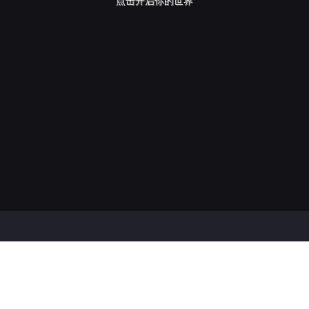
点击开启你的世界