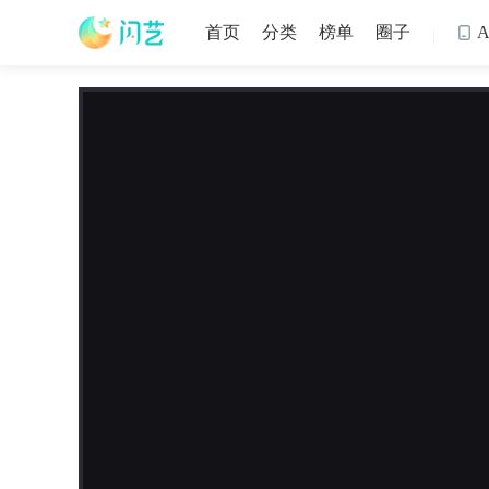
首页
分类
榜单
圈子
