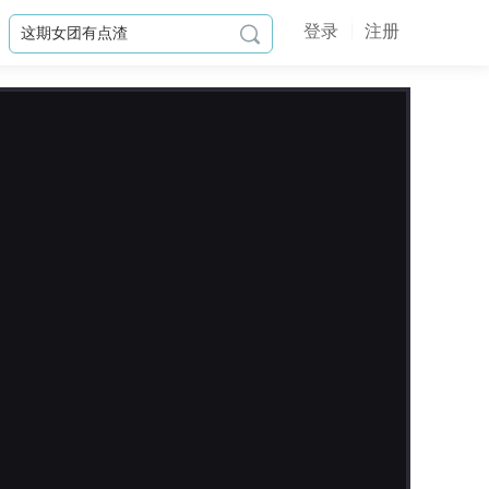
登录
注册

作品简介
在这个看脸的时代，你有才无颜，工
作能力超群，却因外貌平凡被打压。
幸得同居帅哥帮助，变身成为美女主
播，有颜有才。
在竞争激烈，阴暗的直播行业，且看
你如何凭借智慧和霸气，完美取胜！
本作品改编自大角虫漫画——《金牌
主播》
app地址：大角虫漫画app搜索“金牌

主播”
更新日志
网页版地址：
https://www.dajiaochongmanhua.com/de

该作品已累计95个月未更新哦，
tail/?bookid=2069
请谨慎入坑！