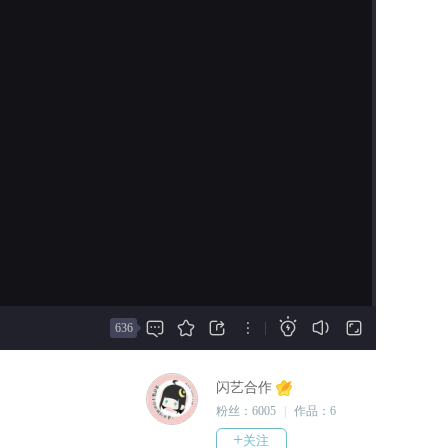
2018-08-31
授权信息*
更新9400字，更新内容祝哥跳
封面-无言书生/迟言
楼，白洁宣战。已放出第六章
UI—妙笔花生/暮迟书
后半部分免费剧情，异步最新
部分立绘和背景来源—闪艺素材库
更新至第七章。
2018-08-30
无字数更新，替换素材。
2018-07-28
更新字数7400字，更新内容偶
遇老同学，祝哥被‘出柜’！
已放出第六章前半部分免费剧
情，最新更新至第六章后半部
分。







|
636
2018-07-04
无字数更新，替换小素材。
闪艺合作
粉丝：
6005
|
作品：
6
2018-07-02
+
更新字数5400+字，更新内容地
关注