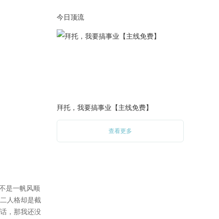
今日顶流
拜托，我要搞事业【主线免费】
查看更多