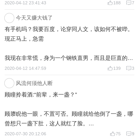
2020-04-12 23:41:43
188
7
今天又赚大钱了
有手机吗？我要百度，论穿同人文，该如何不被哔。
现正马上，急需
我现在非常慌，身为一个钢铁直男，而且是巨直的那
种，我穿越了，好吧，这并不是重点。
2020-04-12 14:47:59
139
3
风流何须他人断
重点是我穿越的是同人文，我要随时小心，男主角要
顾瞳拎着酒:“前辈，来一盏？”
哔我，总有人惦记着我的菊花，我感觉人生一片暗淡
且无光。
顾隳睨他一眼，不置可否。顾瞳就给他倒了一盏，哪
曾想只一盏下肚，这人就红了脸。
我顾曈就算是从这里跳下去，死外头，没有妹子喜
2020-07-30 20:12:06
75
9
欢，也不会喜欢男人。