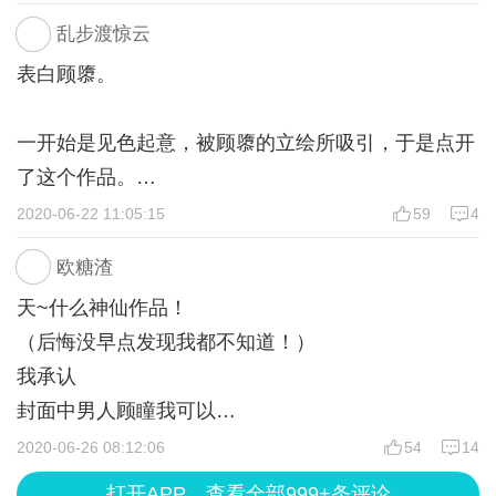
“前辈，你酒量好像很浅啊。”顾瞳又给他斟了满盏。
乱步渡惊云
最后，阿遇，你别生我气了，要亲亲还是抱抱都满足
表白顾隳。
顾隳:“嗯。”
你。
一开始是见色起意，被顾隳的立绘所吸引，于是点开
显然醉了。
顾曈:真香。
了这个作品。
我向来都是先看看作品，如果我能有玩下去的意愿，
2020-06-22 11:05:15
59
4
顾瞳看着他小口小口的抿着酒，眼神一暗。
文笔不好，请见谅
便会买大礼包。哦对，我偏爱大礼包。
欧糖渣
后来？也是因为顾隳，我毫不犹豫的买了。
“前辈，看我，我是谁？”顾瞳戳他。
天~什么神仙作品！
是的，氪金使我得到了男人。
（后悔没早点发现我都不知道！）
顾隳抬眸，眸里闪过一丝困惑:“我……自己？”却仍是
我承认
本以为，以顾隳的反派人设，他应当是那种残暴狠
记的小口啜饮着盏中灵酒。两颊染上绯红，眼带迷
封面中男人顾瞳我可以
厉，偏执黑化那一类的人物。但越看到后面，渐渐
蒙，醉意上涌。
每一个立绘精美啊啊啊啊啊啊～
2020-06-26 08:12:06
54
14
的，他扭转了我对他的偏见。
可
顾瞳又戳他:“可有喜欢之人？”
打开APP，查看全部999+条评论