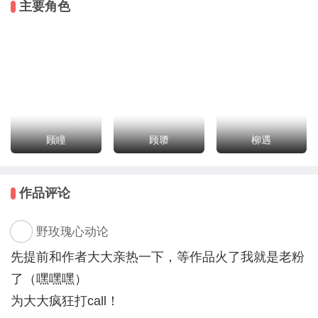
主要角色
面对成为魂体常伴你身侧的主角顾隳，你想起了原著中
是如何深刻细腻地去描写他是怎么杀人的。
你：……
#求助：穿越后我应该怎么做才能穿越回去？在线等，
急求。#
【注：隳，音同辉，出自“隳名城，杀豪杰”——《过秦
论》】
顾瞳
顾隳
柳遇
【两个可攻略人物各有一条攻线和一条受线，主攻主受
都可以有。】
作品评论
野玫瑰心动论
先提前和作者大大亲热一下，等作品火了我就是老粉
了（嘿嘿嘿）
为大大疯狂打call！