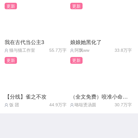
嘴角成45度上扬
的他，因为顾瞳不慎进了女鬼幻境而自省的他，以及
一点杀伤力也没有，软软糯糯的，反倒戳进顾瞳心底
更新
更新
手指尖的颤抖反应我内心的激动
在后山石壁上的那一句“我以后会成为最强大的修
去了。
土拨鼠尖叫~
士”。
我觉得我又可以了
啧，醉酒的前辈居然如此可爱，不做点什么似乎都对
就是觉得两个有点少
顾隳啊，你怎么能……这么可爱呢。
我在古代当公主3
娘娘她黑化了
不起此时此景了。
（你这个花心大萝卜还想要多少个）
猫与猫工作室
55.7万字
阿飘ww
33.8万字
我错了我不该妄想
尚还记得你在赌坊之时，漫不经心说的那些话。
更新
更新
顾瞳诱哄:“前辈，看我，靠过来点。”
我应该二心二意
“毕竟从某种意义上来说，我也是一个赌徒。”
（怎么可能）
“我现在就在进行我人生中的一场豪赌，但是我也不
顾隳一点点挪过去，眼前这人吐息过于灼热，顾隳不
我已经练就飞檐走壁
知道结果怎么样，等结果出来了我再告诉你吧。”
自在的往后退了退，目光触及到对方水光潋滟(月光
区区墙是挡不住我的
【分线】雀之不攻
（全文免费）咬准小命不放松
折射的酒渍)的唇，鬼使神差的凑过去轻轻啄了啄，
饭 团
44.9万字
咯哒烫汤圆
30.7万字
我爬我翻！！！
你在，赌什么呢？
觉着味道不错，便又触了上去。
大大厉害了（๑ `▽´๑)۶冲鸭~
赌天道轮回？
特别好
赌人间正义？
顾瞳窒息。
QAQ让我亲一口~
还是……赌顾瞳？