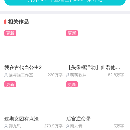
那个黑眼圈你是怎么回事
所谓正道，真的就是正义吗？
哈哈哈哈哈哈哈太帅了吧这也~
所谓魔道，真的就是弃义吗？
“……”
相关作品
剧情也是讲穿书的
虽然是钢铁直男穿书
日月光影轮回交替，红尘万物阴阳相生。
更新
更新
顾隳苦恼的蹙眉，顾瞳见状，便伸指替他揉散:“有
（很快就不是啦
这世间有绝对的正确吗？
么，前辈？”
老攻还有（？）即将出场）
没有人能给一个正确答案。
但是
半天，顾隳小小声道:“顾瞳那个坏小子。”
我在古代当公主2
【头像框活动】仙君他道心不稳
并没有什么金手指系统的剧情
顾隳他本是天之骄子，人中龙凤，却是遭人陷害，被
猫与猫工作室
220万字
萌萌软妹
82.8万字
反而原主还活着
人欺骗，而他生性耿直，直接叛出宗门，投了魔道。
顾瞳:有些荣幸。
更新
更新
以灵魂的形式存在
瞬间吸引住我了----giao帅
世人皆传他如何残暴狠戾，杀人如麻，可实际上啊，
“这个坏家伙总是欺负你？那我帮你揍他。”
我想攻略我自己呸原主
他不过是一个耿直到有些可爱的人。
发现可攻略时
哪料顾隳却是狠狠瞪着他:“你敢？！”
这期女团有点渣
后宫逆命录
眼睛睁的大大像铜铃
因为顾瞳要沐浴而拼命找话题却半天说不上来什么话
卿九思
279.5万字
南九青
5万字