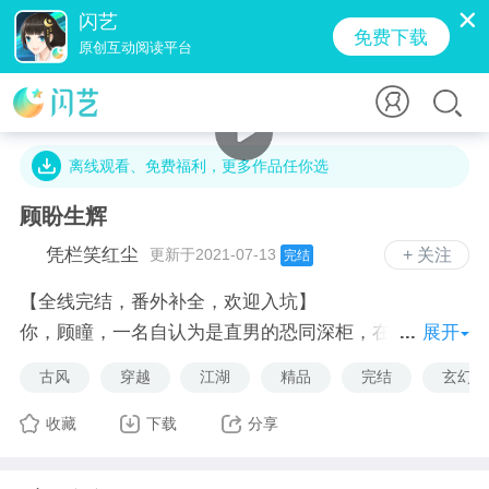
闪艺
免费下载
原创互动阅读平台
26.5万字 · 29.9万人气 · 94.2M · 455.9万贡献值
离线观看、免费福利，更多作品任你选
顾盼生辉
凭栏笑红尘
更新于2021-07-13
+ 关注
完结
【全线完结，番外补全，欢迎入坑】
你，顾瞳，一名自认为是直男的恐同深柜，在看了妹妹
展开
私藏的《踏虚空》同人《冷情仙君：魔道至尊有点甜》
古风
穿越
江湖
精品
完结
玄幻
后，一朝穿越，成为其中的主角之一——顾隳。
面对尚是青涩少年的另一主角柳遇，你想起了同人中的
收藏
下载
分享
种种形容词动词名词。
你：……