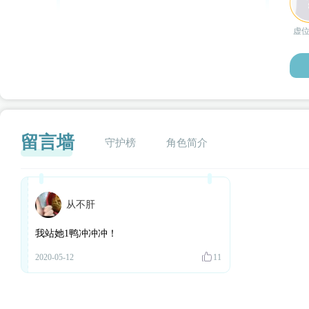
虚
留言墙
守护榜
角色简介
从不肝
闪艺
我站她1鸭冲冲冲！
2020-05-12
11