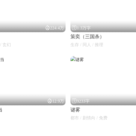


224.4万
1.3万字
策奕（三国杀）
/ 玄幻
生存 / 同人 / 推理


12.9万
9233字
当
谜雾
都市 / 剧情向 / 免费