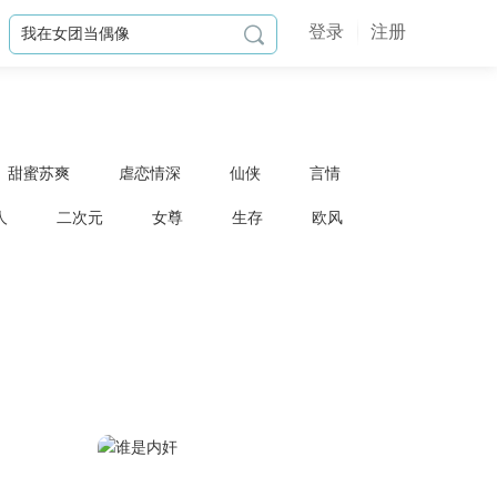
登录
注册

甜蜜苏爽
虐恋情深
仙侠
言情
人
二次元
女尊
生存
欧风