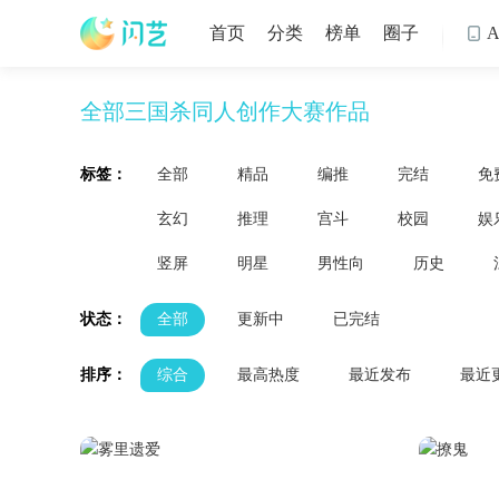
首页
分类
榜单
圈子

全部三国杀同人创作大赛作品
标签：
全部
精品
编推
完结
免
玄幻
推理
宫斗
校园
娱
竖屏
明星
男性向
历史
状态：
全部
更新中
已完结
排序：
综合
最高热度
最近发布
最近