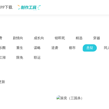
APP下载
制作工具
费
剧情向
成长向
错即死
精选
穿越
乐圈
重生
谋略
逆袭
都市
悬疑
同
江湖
限免
联运
更新