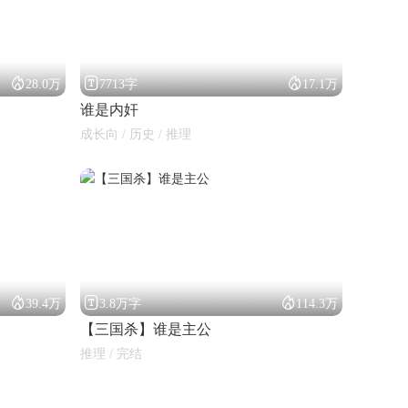



28.0万
7713字
17.1万
谁是内奸
成长向 / 历史 / 推理



39.4万
3.8万字
114.3万
【三国杀】谁是主公
推理 / 完结