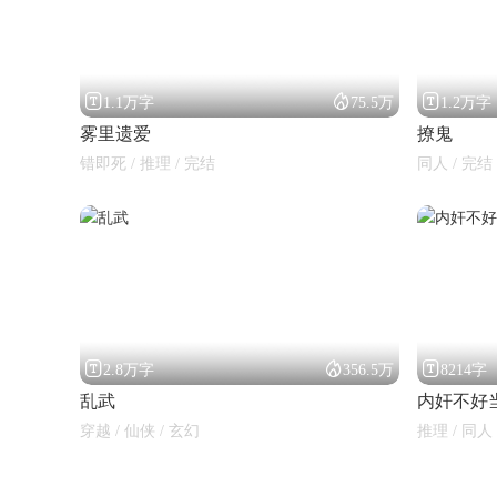



1.1万字
75.5万
1.2万字
雾里遗爱
撩鬼
错即死 / 推理 / 完结
同人 / 完结 
闪艺



2.8万字
356.5万
8214字
乱武
内奸不好
穿越 / 仙侠 / 玄幻
推理 / 同人