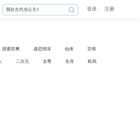
登录
注册

甜蜜苏爽
虐恋情深
仙侠
言情
人
二次元
女尊
生存
欧风