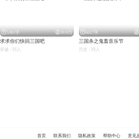




5361字
30.8万
6027字
求求你们快回三国吧
三国杀之鬼畜音乐节
穿越 / 同人
历史 / 同人
闪艺
首页
联系我们
隐私政策
帮助中心
意见