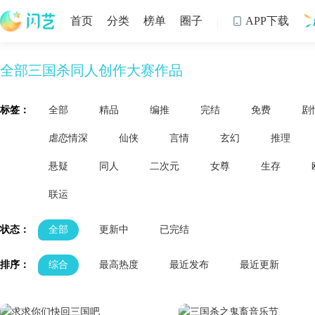
首页
分类
榜单
圈子
APP下载

全部三国杀同人创作大赛作品
制
标签：
全部
精品
编推
完结
免费
剧
虐恋情深
仙侠
言情
玄幻
推理
悬疑
同人
二次元
女尊
生存
联运
状态：
全部
更新中
已完结
排序：
综合
最高热度
最近发布
最近更新